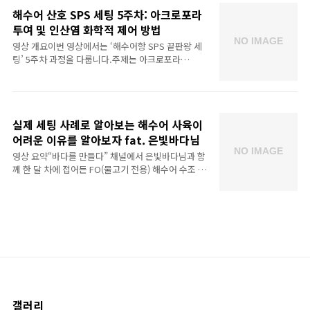
해수어 산호 SPS 세팅 5주차: 아크로포라
투여 및 인산염 화학적 제어 방법
영상 개요이번 영상에서는 ‘해수어항 SPS 끝판왕 세
팅’ 5주차 과정을 다룹니다.주제는 아크로포라
(Acropora) 산호 영양 투여와 인산염(PO₄³⁻) 화학적
제어 방법이며, 수조 안정화와 병행하여 고밀도 SPS
사육을 위한 수치 관리 노하우를 설명합니다.아크로
포라 투여 포인트투여 시기: 세팅 5주차부터 본격적으
실제 세팅 사례로 알아보는 해수어 사육이
로 영양제(칼슘·알칼리·마그네슘 등)를 투입하여 성
장 촉진.투여량 권장 기준: 수조 부피(예: 200L 기준)
어려운 이유를 알아보자 fat. 은빛바다님
에 맞춰 제품 라벨에 제시된 권장량을 준수.예시칼슘
영상 요약“바다를 만들다” 채널에서 은빛바다님과 함
보충제: 1일 5mL알칼리 보충제: 1일 4mL마그네슘
께 한 달 차에 접어든 FO(물고기 전용) 해수어 수조 세
보충제: 1일 3mL투여 방법: 하루 1회(가능하면 같은
팅 경험을 공유합니다. 초기에는 제거제 투입, 에포
시간대) 소량씩 분할 투여해 수치 급변을 방지하고, 투
(EPFO?) 테스트, 물고기 입·출입을 반복하며 개체 손
여 전후로 pH·칼슘·알칼리 수치를 측정해 이상 유무
실을 겪었고, 성공 사례와 실패 사례를 주식 투자 실패
확인.인산염 화학..
율에 빗대어 설명합니다. 또한 전통적인 박테리아·환
수 방식과, 최근 유행하는 종속영양 박테리아(카본소
스) 투입 방식이 수조 밸런스를 어떻게 무너뜨리는지
비교하고, 산호(frag) 세팅으로의 전환을 예고하며 영
상을 마무리합니다.핵심 내용 3가지FO 수조의 높은
실패율물고기만 넣는 수조는 암모니아 제거 의존 요
소가 박테리아밖에 없어 초보자가 유지하기 매우 어
갤러리