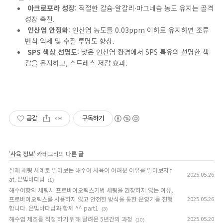
아크로포라 성장
: 적절한 칼슘·알칼리·마그네슘 농도 유지는 골격
성장 촉진.
인산염 안정화
: 인산염 농도를 0.03ppm 이하로 유지하면 조류
번식 억제 및 수질 투명도 향상.
SPS 색상 선명도
: 낮은 인산염 환경에서 SPS 특유의 선명한 색
감을 유지하고, 스트레스 저감 효과.
공감
구독하기
'
사육 정보
' 카테고리의 다른 글
실제 세팅 사례로 알아보는 해수어 사육이 어려운 이유를 알아보자 f
2025.05.26
at. 은빛바다님
(1)
해수어항의 세팅시 프로바이오틱스기법 세팅을 권장하지 않는 이유,
프로바이오틱스를 사용하지 않고 안전한 방식을 통한 운영기를 진행
2025.05.26
합니다. 은빛바다님과 함께 ^^ part1
(3)
해수염 제조를 직접 하기 위해 달려온 5년간의 과정
2025.05.20
(10)