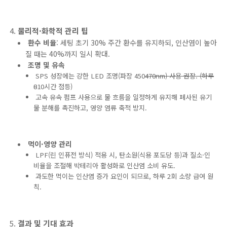
물리적·화학적 관리 팁
환수 비율
: 세팅 초기 30% 주간 환수를 유지하되, 인산염이 높아
질 때는 40%까지 일시 확대.
조명 및 유속
SPS 성장에는 강한 LED 조명(파장 450
470nm) 사용 권장. (하루
8
10시간 점등)
고속 유속 펌프 사용으로 물 흐름을 일정하게 유지해 폐사된 유기
물 분해를 촉진하고, 영양 염류 축적 방지.
먹이·영양 관리
LPF(린 인퓨전 방식) 적용 시, 탄소원(식용 포도당 등)과 질소·인
비율을 조절해 박테리아 활성화로 인산염 소비 유도.
과도한 먹이는 인산염 증가 요인이 되므로, 하루 2회 소량 급여 원
칙.
결과 및 기대 효과