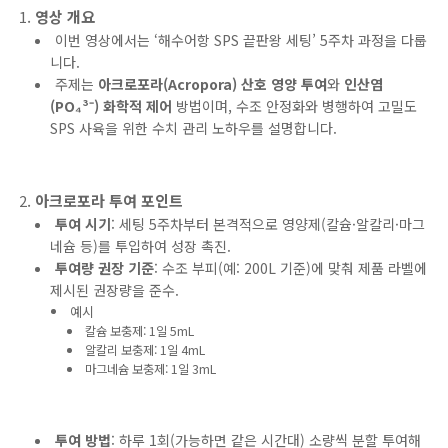
영상 개요
이번 영상에서는 ‘해수어항 SPS 끝판왕 세팅’ 5주차 과정을 다룹
니다.
주제는
아크로포라(Acropora) 산호 영양 투여
와
인산염
(PO₄³⁻) 화학적 제어
방법이며, 수조 안정화와 병행하여 고밀도
SPS 사육을 위한 수치 관리 노하우를 설명합니다.
아크로포라 투여 포인트
투여 시기
: 세팅 5주차부터 본격적으로 영양제(칼슘·알칼리·마그
네슘 등)를 투입하여 성장 촉진.
투여량 권장 기준
: 수조 부피(예: 200L 기준)에 맞춰 제품 라벨에
제시된 권장량을 준수.
예시
칼슘 보충제: 1일 5mL
알칼리 보충제: 1일 4mL
마그네슘 보충제: 1일 3mL
투여 방법
: 하루 1회(가능하면 같은 시간대) 소량씩 분할 투여해